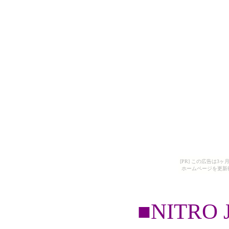
[PR] この広告は
ホームページを更新
■NITRO J